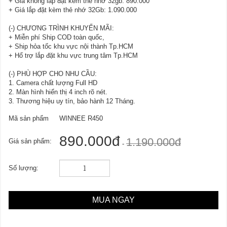
+ Giá không lắp đặt kèm thẻ nhớ 32gb: 890.000
+ Giá lắp đặt kèm thẻ nhớ 32Gb: 1.090.000
(-) CHƯƠNG TRÌNH KHUYẾN MÃI:
+ Miễn phí Ship COD toàn quốc,
+ Ship hỏa tốc khu vực nội thành Tp.HCM
+ Hổ trợ lắp đặt khu vực trung tâm Tp.HCM
(-) PHÙ HỢP CHO NHU CẦU:
1. Camera chất lượng Full HD
2. Màn hình hiển thị 4 inch rõ nét.
3. Thương hiệu uy tín, bảo hành 12 Tháng.
Mã sản phẩm
WINNEE R450
890.000đ
1.190.000đ
Giá sản phẩm:
-
Số lượng:
MUA NGAY