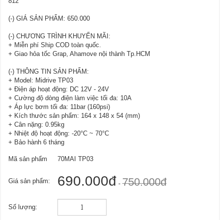
812
(-) GIÁ SẢN PHẨM: 650.000
(-) CHƯƠNG TRÌNH KHUYẾN MÃI:
+ Miễn phí Ship COD toàn quốc.
+ Giao hỏa tốc Grap, Ahamove nội thành Tp.HCM
(-) THÔNG TIN SẢN PHẨM:
+ Model: Midrive TP03
+ Điện áp hoạt động: DC 12V - 24V
+ Cường độ dòng điện làm việc tối đa: 10A
+ Áp lực bơm tối đa: 11bar (160psi)
+ Kích thước sản phẩm: 164 x 148 x 54 (mm)
+ Cân nặng: 0.95kg
+ Nhiệt độ hoạt động: -20°C ~ 70°C
+ Bảo hành 6 tháng
Mã sản phẩm
70MAI TP03
690.000đ
750.000đ
Giá sản phẩm:
-
Số lượng: