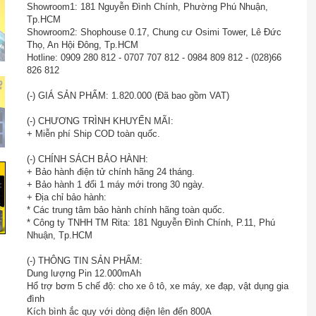
Showroom1: 181 Nguyễn Đình Chính, Phường Phú Nhuận,
Tp.HCM
Showroom2: Shophouse 0.17, Chung cư Osimi Tower, Lê Đức
Thọ, An Hội Đông, Tp.HCM
Hotline: 0909 280 812 - 0707 707 812 - 0984 809 812 - (028)66
826 812
(-) GIÁ SẢN PHẨM: 1.820.000 (Đã bao gồm VAT)
(-) CHƯƠNG TRÌNH KHUYẾN MÃI:
+ Miễn phí Ship COD toàn quốc.
(-) CHÍNH SÁCH BẢO HÀNH:
+ Bảo hành điện tử chính hãng 24 tháng.
+ Bảo hành 1 đổi 1 máy mới trong 30 ngày.
+ Địa chỉ bảo hành:
* Các trung tâm bảo hành chính hãng toàn quốc.
* Công ty TNHH TM Rita: 181 Nguyễn Đình Chính, P.11, Phú
Nhuận, Tp.HCM
(-) THÔNG TIN SẢN PHẨM:
Dung lượng Pin 12.000mAh
Hổ trợ bơm 5 chế độ: cho xe ô tô, xe máy, xe đạp, vật dụng gia
đình
Kích bình ắc quy với dòng điện lên đến 800A