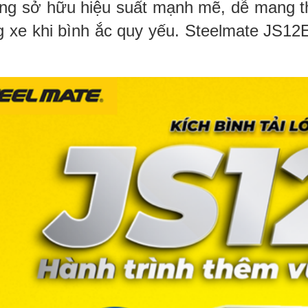
ng sở hữu hiệu suất mạnh mẽ, dễ mang th
 xe khi bình ắc quy yếu.
Steelmate JS12E 
.