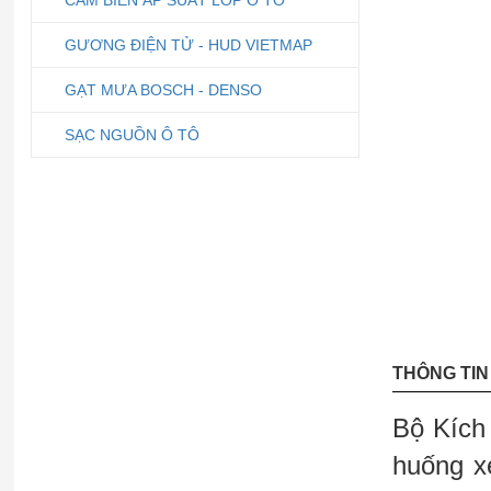
CẢM BIẾN ÁP SUẤT LỐP Ô TÔ
GƯƠNG ĐIỆN TỬ - HUD VIETMAP
GẠT MƯA BOSCH - DENSO
SẠC NGUỒN Ô TÔ
THÔNG TIN 
Bộ Kích 
huống x