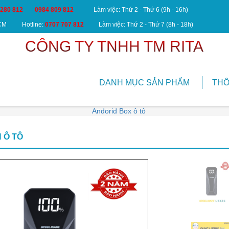
 280 812
0984 809 812
Làm việc: Thứ 2 - Thứ 6 (9h - 16h)
HCM
Hotline:
0707 707 812
Làm việc: Thứ 2 - Thứ 7 (8h - 18h)
CÔNG TY TNHH TM RITA
DANH MỤC SẢN PHẨM
THÔ
 Ô TÔ