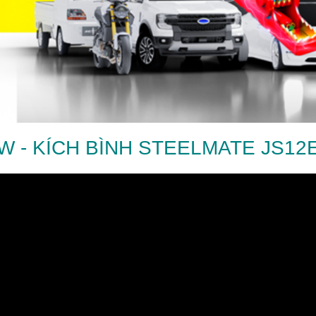
W - KÍCH BÌNH STEELMATE JS12E