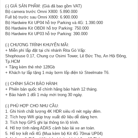
(-) GIÁ SẢN PHẨM: (Giá đã bao gồm VAT)
Bộ camera trước Omni X800: 5.890.000
Full bộ trước sau Omni X800: 6.900.000
Bộ Hardwire Kit UP04 hỗ trợ Parking và 4G: 1.390.000
Bộ Hardwire Kit OBDII hỗ trợ Parking: 750.000
Bộ Hardwire Kit UP03 hỗ trợ Parking: 390.000
(-) CHƯƠNG TRÌNH KHUYẾN MÃI:
+ Miễn phí lắp đặt tại chi nhánh Rita Gò Vấp:
Shophouse 0.17, Chung cư Osimi Tower, Lê Đức Thọ, An Hội Đông,
Tp.HCM
+ Tặng kèm thẻ nhớ 128Gb
+ Khách tự lắp tặng 1 máy bơm lốp điện tử Steelmate T6.
(-) CHÍNH SÁCH BẢO HÀNH:
+ Phiên bản quốc tế chính hãng bảo hành 12 tháng.
+ Bảo hành 1 đổi 1 máy mới trong 30 ngày.
(-) PHÙ HỢP CHO NHU CẦU:
1. Ghi hình chất lượng 4K HDR siêu rõ nét ngày đêm.
2. Tích hợp Wifi giúp truy xuất dữ liệu dễ dàng hơn.
3. Tích hợp GPS ghi lại thông tin lộ trình.
4. Hổ trợ tính năng ADAS cảnh báo lái xe an toàn.
5. Hổ trợ kết nối 4G (Mua kèm bộ Kit 4G 70mai UP04)