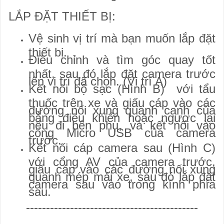
LẮP ĐẶT THIẾT BỊ:
Vệ sinh vị trí mà bạn muốn lắp đặt
thiết bị.
Điều chỉnh và tìm góc quay tốt
nhất, sau đó lắp đặt camera trước
lên vị trí đã chọn. (Vị trí A)
Kết nối bộ sạc (Hình B) với tẩu
thuốc trên xe và giấu cáp vào các
đường nối xung quanh cạnh của
bẳng điều khiển hoặc ngược lại
nếu đi bên phụ, và kết nối vào
cổng Micro USB của camera
trước.
Kết nối cáp camera sau (Hình C)
với cổng AV của camera trước,
giấu cáp vào các đường nối xung
quanh mép mái xe, sau đó lắp đặt
camera sau vào trong kính phía
sau.
-------------------------------------------