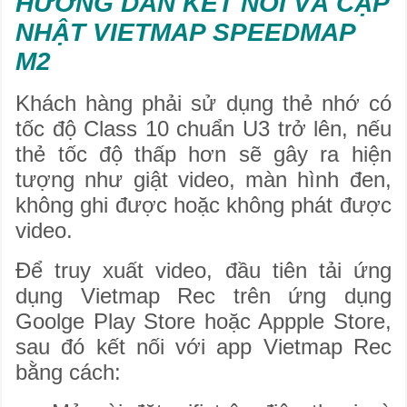
​HƯỚNG DẪN KẾT NỐI VÀ CẬP
NHẬT VIETMAP SPEEDMAP
M2
Khách hàng phải sử dụng thẻ nhớ có
tốc độ Class 10 chuẩn U3 trở lên, nếu
thẻ tốc độ thấp hơn sẽ gây ra hiện
tượng như giật video, màn hình đen,
không ghi được hoặc không phát được
video.
Để truy xuất video, đầu tiên tải ứng
dụng Vietmap Rec trên ứng dụng
Goolge Play Store hoặc Appple Store,
sau đó
kết nối với app Vietmap Rec
bằng cách: