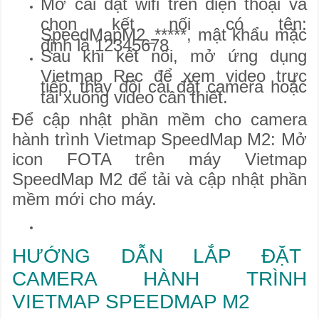
Mở cài đặt wifi trên điện thoại và
chọn kết nối có tên:
SpeedMapM2_*****, mật khẩu mặc
định là 12345678
Sau khi kết nối, mở ứng dụng
Vietmap Rec để xem video trực
tiếp, thay đổi cài đặt camera hoặc
tải xuống video cần thiết.
Để cập nhật phần mềm cho camera
hành trình Vietmap SpeedMap M2: M
ở
icon FOTA trên máy Vietmap
SpeedMap M2 để tải và cập nhật phần
mềm mới cho máy.
HƯỚNG DẪN LẮP ĐẶT
CAMERA HÀNH TRÌNH
VIETMAP SPEEDMAP M2