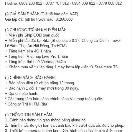
Hotline: 0909 280 812 - 0707 707 812 - 0984 809 812 - 0779 000 812
(-) GIÁ SẢN PHẨM: (Giá đã bao gồm VAT)
Giá lắp đặt full bộ trước sau: 8.260.000
(-) CHƯƠNG TRÌNH KHUYẾN MÃI:
+ Miễn phí Ship COD toàn quốc.
+ Miễn phí lắp đặt tại Rita (Shophouse 0.17, Chung cư Osimi Tower,
Lê Đức Thọ, An Hội Đông, Tp.HCM)
+ Tặng kèm sim 4G 1 năm
+ Tặng kèm Vietmap Live Pro 1 năm
+ Tặng kèm thẻ nhớ Vietmap 64Gb
+ Khách mua về tự lắp tặng 1 máy bơm lốp điện tử Steelmate T6.
(-) CHÍNH SÁCH BẢO HÀNH:
+ Bảo hành điện tử chính hãng 12 tháng.
+ Bảo hành 1 đổi 1 máy mới trong 30 ngày.
+ Địa chỉ bảo hành:
* Các trung tâm bảo hành chính hãng Vietmap toàn quốc.
* Công ty TNHH TM Rita
(-) THÔNG TIN SẢN PHẨM:
1. Cảnh báo thông tin giao thông bằng giọng nói
2. Hiển thị tốc độ giới hạn và cảnh báo khi vượt quá tốc độ cho phép.
3. Thiết kế camera ghi hình kép - Ghi hình cùng lúc Trước & Sau xe