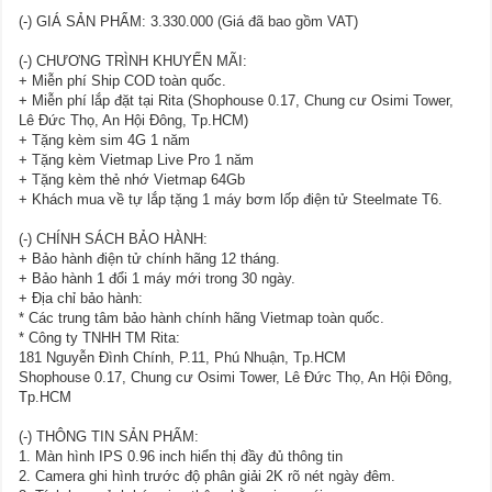
(-) GIÁ SẢN PHẨM: 3.330.000 (Giá đã bao gồm VAT)
(-) CHƯƠNG TRÌNH KHUYẾN MÃI:
+ Miễn phí Ship COD toàn quốc.
+ Miễn phí lắp đặt tại Rita (Shophouse 0.17, Chung cư Osimi Tower,
Lê Đức Thọ, An Hội Đông, Tp.HCM)
+ Tặng kèm sim 4G 1 năm
+ Tặng kèm Vietmap Live Pro 1 năm
+ Tặng kèm thẻ nhớ Vietmap 64Gb
+ Khách mua về tự lắp tặng 1 máy bơm lốp điện tử Steelmate T6.
(-) CHÍNH SÁCH BẢO HÀNH:
+ Bảo hành điện tử chính hãng 12 tháng.
+ Bảo hành 1 đổi 1 máy mới trong 30 ngày.
+ Địa chỉ bảo hành:
* Các trung tâm bảo hành chính hãng Vietmap toàn quốc.
* Công ty TNHH TM Rita:
181 Nguyễn Đình Chính, P.11, Phú Nhuận, Tp.HCM
Shophouse 0.17, Chung cư Osimi Tower, Lê Đức Thọ, An Hội Đông,
Tp.HCM
(-) THÔNG TIN SẢN PHẨM:
1. Màn hình IPS 0.96 inch hiển thị đầy đủ thông tin
2. Camera ghi hình trước độ phân giải 2K rõ nét ngày đêm.