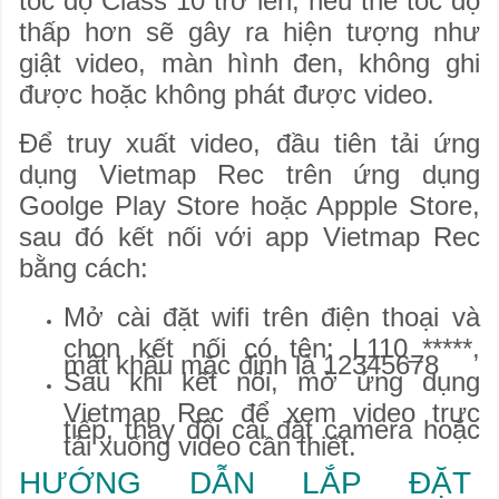
tốc độ Class 10 trở lên, nếu thẻ tốc độ
thấp hơn sẽ gây ra hiện tượng như
giật video, màn hình đen, không ghi
được hoặc không phát được video.
Để truy xuất video, đầu tiên tải ứng
dụng Vietmap Rec trên ứng dụng
Goolge Play Store hoặc Appple Store,
sau đó
kết nối với app Vietmap Rec
bằng cách:
Mở cài đặt wifi trên điện thoại và
chọn kết nối có tên: L110_*****,
mật khẩu mặc định là 12345678
Sau khi kết nối, mở ứng dụng
Vietmap Rec để xem video trực
tiếp, thay đổi cài đặt camera hoặc
tải xuống video cần thiết.
HƯỚNG DẪN LẮP ĐẶT