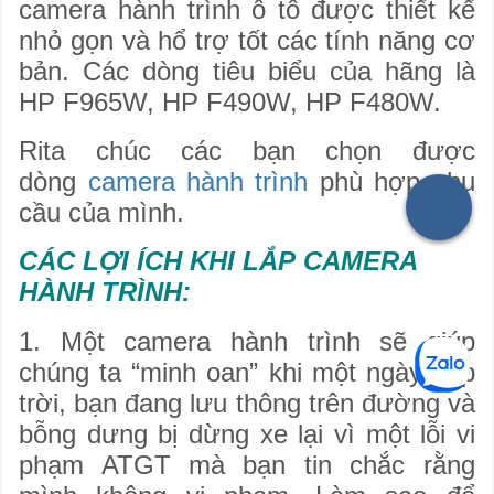
camera hành trình ô tô được thiết kế
nhỏ gọn và hổ trợ tốt các tính năng cơ
bản. Các dòng tiêu biểu của hãng là
HP F965W, HP F490W, HP F480W.
Rita chúc các bạn chọn được
dòng
camera hành trình
phù hợp nhu
cầu của mình.
CÁC LỢI ÍCH KHI LẮP
CAMERA
HÀNH TRÌNH
:
1. Một camera hành trình sẽ giúp
chúng ta “minh oan” khi một ngày đẹp
trời, bạn đang lưu thông trên đường và
bỗng dưng bị dừng xe lại vì một lỗi vi
phạm ATGT mà bạn tin chắc rằng