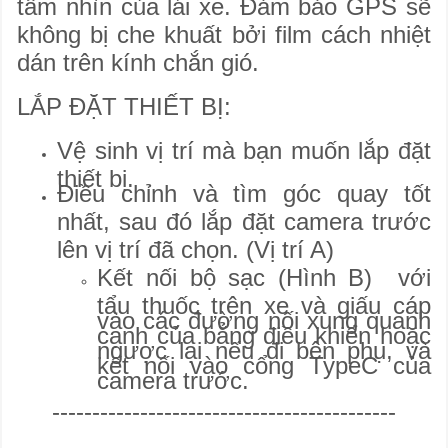
tầm nhìn của lái xe. Đảm bảo GPS sẽ
không bị che khuất bởi film cách nhiệt
dán trên kính chắn gió.
LẮP ĐẶT THIẾT BỊ:
Vệ sinh vị trí mà bạn muốn lắp đặt
thiết bị.
Điều chỉnh và tìm góc quay tốt
nhất, sau đó lắp đặt camera trước
lên vị trí đã chọn. (Vị trí A)
Kết nối bộ sạc (Hình B) với
tẩu thuốc trên xe và giấu cáp
vào các đường nối xung quanh
cạnh của bẳng điều khiển hoặc
ngược lại nếu đi bên phụ, và
kết nối vào cổng TypeC của
camera trước.
-------------------------------------------