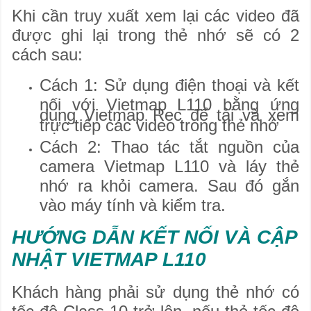
Khi cần truy xuất xem lại các video đã
được ghi lại trong thẻ nhớ sẽ có 2
cách sau:
Cách 1: Sử dụng điện thoại và kết
nối với Vietmap L110 bằng ứng
dụng Vietmap Rec để tải và xem
trực tiếp các video trong thẻ nhớ
Cách 2: Thao tác tắt nguồn của
camera Vietmap L110 và láy thẻ
nhớ ra khỏi camera. Sau đó gắn
vào máy tính và kiểm tra.
​HƯỚNG DẪN KẾT NỐI VÀ CẬP
NHẬT VIETMAP L110
Khách hàng phải sử dụng thẻ nhớ có