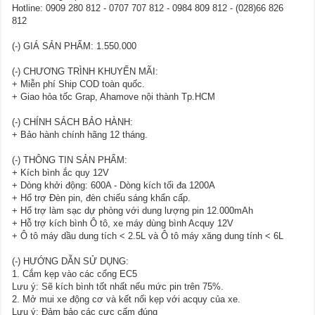
Hotline: 0909 280 812 - 0707 707 812 - 0984 809 812 - (028)66 826
812
(-) GIÁ SẢN PHẨM: 1.550.000
(-) CHƯƠNG TRÌNH KHUYẾN MÃI:
+ Miễn phí Ship COD toàn quốc.
+ Giao hỏa tốc Grap, Ahamove nội thành Tp.HCM
(-) CHÍNH SÁCH BẢO HÀNH:
+ Bảo hành chính hãng 12 tháng.
(-) THÔNG TIN SẢN PHẨM:
+ Kích bình ắc quy 12V
+ Dòng khởi động: 600A - Dòng kích tối đa 1200A
+ Hổ trợ Đèn pin, đèn chiếu sáng khẩn cấp.
+ Hổ trợ làm sạc dự phòng với dung lượng pin 12.000mAh
+ Hỗ trợ kích bình Ô tô, xe máy dùng bình Acquy 12V
+ Ô tô máy dầu dung tích < 2.5L và Ô tô máy xăng dung tính < 6L
(-) HƯỚNG DẪN SỬ DỤNG:
1. Cắm kẹp vào các cổng EC5
Lưu ý: Sẽ kích bình tốt nhất nếu mức pin trên 75%.
2. Mở mui xe động cơ và kết nối kẹp với acquy của xe.
Lưu ý: Đảm bảo các cực cấm đúng